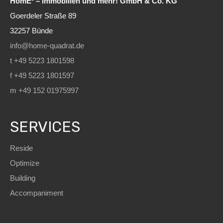
HomE² – Immobilien und mehr! GmbH & Co. KG
Goerdeler Straße 89
32257 Bünde
info@home-quadrat.de
t +49 5223 1801598
f +49 5223 1801597
m +49 152 01975997
SERVICES
Reside
Optimize
Building
Accompaniment