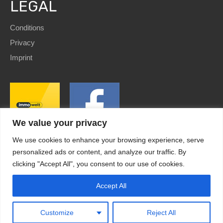
LEGAL
Conditions
Privacy
Imprint
We value your privacy
We use cookies to enhance your browsing experience, serve
personalized ads or content, and analyze our traffic. By
clicking "Accept All", you consent to our use of cookies.
SEO
and Website by
immoWebdesign
| Copyright © 2022
HomE²
Accept All
Kundenbewertungen und Erfahrungen zu
HomE² - Immobilien und mehr!
Design by
immoWebdesign.com
MANGELHAFT
0,00 / 5,00
Customize
Reject All
Noch keine
Bewertungen
Erfahren Sie mehr über dieses Bewertungssiegel
Kundenbewertungen