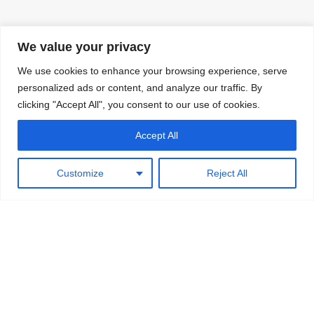
We value your privacy
We use cookies to enhance your browsing experience, serve
personalized ads or content, and analyze our traffic. By
clicking "Accept All", you consent to our use of cookies.
Accept All
Kundenbewertungen und Erfahrungen zu
HomE² - Immobilien und mehr!
MANGELHAFT
0,00 / 5,00
Customize
Reject All
Noch keine
Bewertungen
Erfahren Sie mehr über dieses Bewertungssiegel
Kundenbewertungen
Profil ansehen
Authentizität
1.1.1970