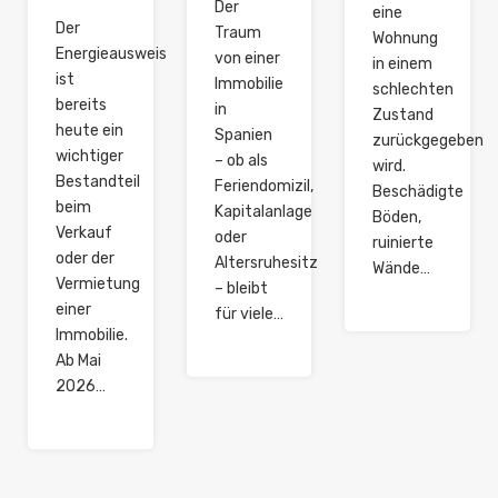
Der
eine
Der
Traum
Wohnung
Energieausweis
von einer
in einem
ist
Immobilie
schlechten
bereits
in
Zustand
heute ein
Spanien
zurückgegeben
wichtiger
– ob als
wird.
Bestandteil
Feriendomizil,
Beschädigte
beim
Kapitalanlage
Böden,
Verkauf
oder
ruinierte
oder der
Altersruhesitz
Wände…
Vermietung
– bleibt
einer
für viele…
Immobilie.
Ab Mai
2026…