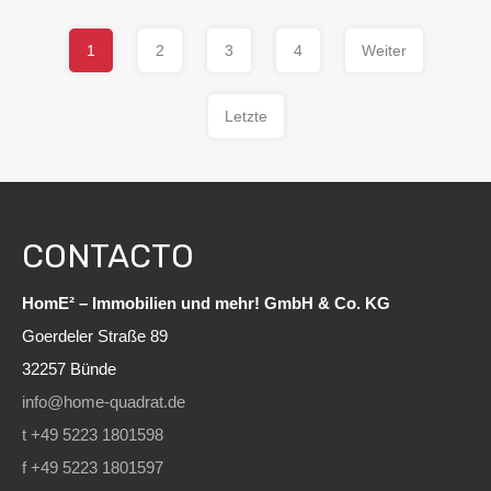
1
2
3
4
Weiter
Letzte
CONTACTO
HomE² – Immobilien und mehr! GmbH & Co. KG
Goerdeler Straße 89
32257 Bünde
info@home-quadrat.de
t +49 5223 1801598
f +49 5223 1801597