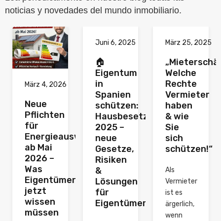
noticias y novedades del mundo inmobiliario.
Juni 6, 2025
März 25, 2025
🏠
„Mieterschä
Eigentum
Welche
in
Rechte
März 4, 2026
Spanien
Vermieter
Neue
schützen:
haben
Pflichten
Hausbesetzungen
& wie
für
2025 –
Sie
Energieausweise
neue
sich
ab Mai
Gesetze,
schützen!“
2026 –
Risiken
Was
&
Als
Eigentümer
Lösungen
Vermieter
jetzt
für
ist es
wissen
Eigentümer
ärgerlich,
müssen
wenn