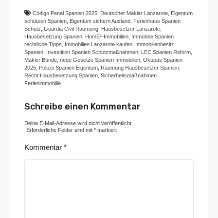
Código Penal Spanien 2025
,
Deutscher Makler Lanzarote
,
Eigentum
schützen Spanien
,
Eigentum sichern Ausland
,
Ferienhaus Spanien
Schutz
,
Guardia Civil Räumung
,
Hausbesetzer Lanzarote
,
Hausbesetzung Spanien
,
HomE²-Immobilien
,
Immobilie Spanien
rechtliche Tipps
,
Immobilien Lanzarote kaufen
,
Immobilienbesitz
Spanien
,
Investition Spanien Schutzmaßnahmen
,
LEC Spanien Reform
,
Makler Bünde
,
neue Gesetze Spanien Immobilien
,
Okupas Spanien
2025
,
Polizei Spanien Eigentum
,
Räumung Hausbesetzer Spanien
,
Recht Hausbesetzung Spanien
,
Sicherheitsmaßnahmen
Ferienimmobilie
Schreibe einen Kommentar
Deine E-Mail-Adresse wird nicht veröffentlicht.
Erforderliche Felder sind mit
*
markiert
Kommentar
*