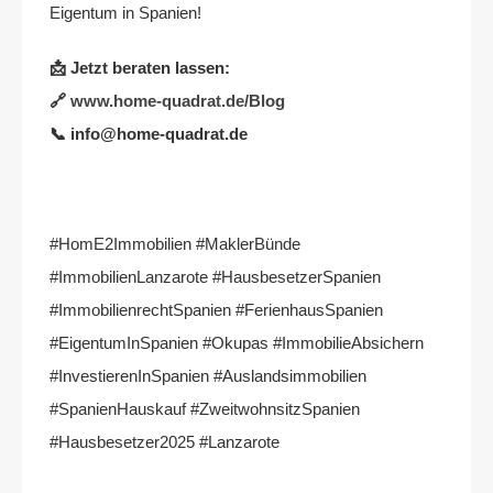
Eigentum in Spanien!
📩 Jetzt beraten lassen:
🔗
www.home-quadrat.de/Blog
📞 info@home-quadrat.de
#HomE2Immobilien #MaklerBünde
#ImmobilienLanzarote #HausbesetzerSpanien
#ImmobilienrechtSpanien #FerienhausSpanien
#EigentumInSpanien #Okupas #ImmobilieAbsichern
#InvestierenInSpanien #Auslandsimmobilien
#SpanienHauskauf #ZweitwohnsitzSpanien
#Hausbesetzer2025 #Lanzarote