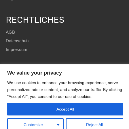
RECHTLICHES
AGB
Datenschutz
Impressum
We value your privacy
We use cookies to enhance your browsing experience, serve
SEO
and Website by
immoWebdesign
| Copyright © 2022
personalized ads or content, and analyze our traffic. By clicking
HomE²
"Accept All", you consent to our use of cookies.
Design by
immoWebdesign.com
Accept All
Kundenbewertungen und Erfahrungen zu
HomE² - Immobilien und mehr!
MANGELHAFT
0,00 / 5,00
Customize
Reject All
Noch keine
Bewertungen
Erfahren Sie mehr über dieses Bewertungssiegel