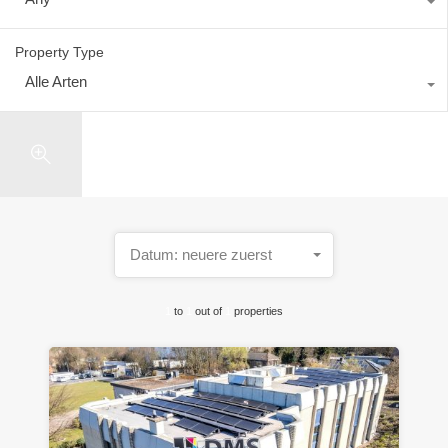
Property Type
Alle Arten
Search
Datum: neuere zuerst
1
to
1
out of
1
properties