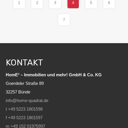
1
2
3
4
5
6
7
KONTAKT
HomE² – Immobilien und mehr! GmbH & Co. KG
Goerdeler Straße 89
32257 Bünde
info@home-quadrat.de
t +49 5223 1801598
f +49 5223 1801597
m +49 152 01975997