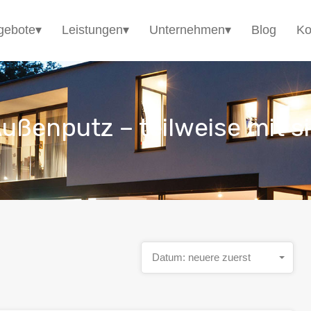
HomE²
Immobilienangebote▾
Leistungen▾
gebote▾
Leistungen▾
Unternehmen▾
Blog
Ko
ußenputz – teilweise mit s
Datum: neuere zuerst