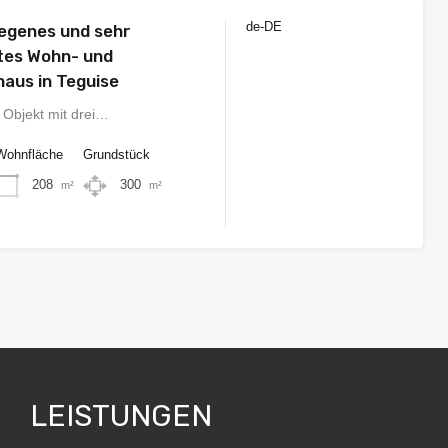
de-DE
legenes und sehr
€490.000
tes Wohn- und
aus in Teguise
e Objekt mit drei…
Wohnfläche
Grundstück
208
300
m²
m²
LEISTUNGEN