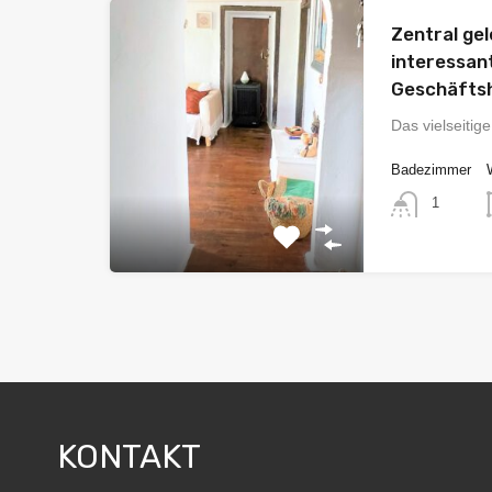
Zentral ge
interessan
Geschäftsh
Das vielseitig
Badezimmer
1
KONTAKT