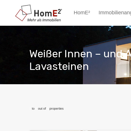
HomE²
Immobilienan
Weißer Innen – und A
Lavasteinen
1
to
1
out of
1
properties