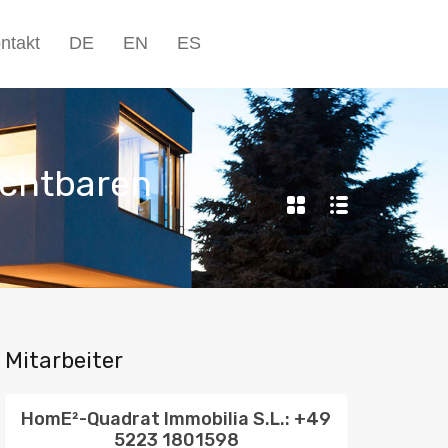
Unternehmen▾
Blog
Kontakt
DE
EN
ES
ntakt
DE
EN
ES
+49 5223 1801598
ichtbaren
Mitarbeiter
HomE²-Quadrat Immobilia S.L.: +49
5223 1801598