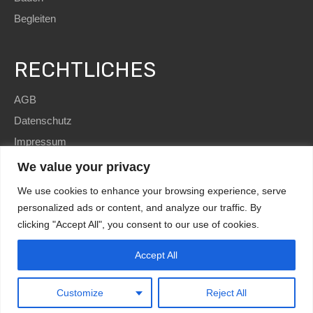
Begleiten
RECHTLICHES
AGB
Datenschutz
Impressum
We value your privacy
We use cookies to enhance your browsing experience, serve
personalized ads or content, and analyze our traffic. By
clicking "Accept All", you consent to our use of cookies.
SEO
and Website by
immoWebdesign
| Copyright © 2022
HomE²
HomE² – Immobilien und mehr! Telefon:+49 5223
Accept All
Kundenbewertungen und Erfahrungen zu
HomE² - Immobilien und mehr!
1801598
Design by
immoWebdesign.com
MANGELHAFT
0,00 / 5,00
Customize
Reject All
Noch keine
Bewertungen
Erfahren Sie mehr über dieses Bewertungssiegel
Kundenbewertungen
Profil ansehen
Authentizität
1.1.1970