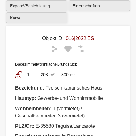
Exposé/Besichtigung
Eigenschaften
Karte
Objekt ID :
016|2022|ES
Badezimmer
Wohnfläche
Grundstück
1
208
m²
300
m²
Bezeichung:
Typisch kanarisches Haus
Haustyp:
Gewerbe- und Wohnimmobilie
Wohneinheiten:
1 (vermietet) /
Geschäftseinheiten 3 (vermietet)
PLZ/Ort:
E-35530 Teguise/Lanzarote