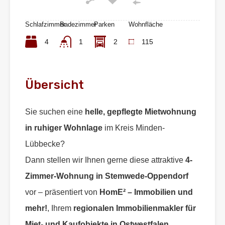
Schlafzimmer
Badezimmer
Parken
Wohnfläche
4
1
2
115
Übersicht
Sie suchen eine
helle, gepflegte Mietwohnung
in ruhiger Wohnlage
im Kreis Minden-
Lübbecke?
Dann stellen wir Ihnen gerne diese attraktive
4-
Zimmer-Wohnung in Stemwede-Oppendorf
vor – präsentiert von
HomE² – Immobilien und
mehr!
, Ihrem
regionalen Immobilienmakler für
Miet- und Kaufobjekte in Ostwestfalen
.