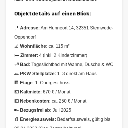
Objektdetails auf einen Blick:
📍
Adresse:
Am Hunneort 14, 32351 Stemwede-
Oppendorf
📐
Wohnfläche:
ca. 115 m²
🛏️
Zimmer:
4 (inkl. 2 Kinderzimmer)
🛁
Bad:
Tageslichtbad mit Wanne, Dusche & WC
🚗
PKW-Stellplätze:
1–3 direkt am Haus
🏢
Etage:
1. Obergeschoss
💶
Kaltmiete:
670 € / Monat
💶
Nebenkosten:
ca. 250 € / Monat
🔑
Bezugsfrei ab:
Juli 2025
📄
Energieausweis:
Bedarfsausweis, gültig bis