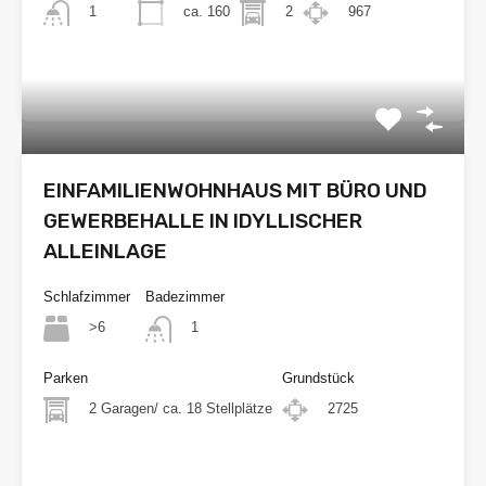
ca. 160
2
967
1
€228.000
EINFAMILIENWOHNHAUS MIT BÜRO UND
GEWERBEHALLE IN IDYLLISCHER
ALLEINLAGE
Schlafzimmer
Badezimmer
>6
1
Parken
Grundstück
2 Garagen/ ca. 18 Stellplätze
2725
VHB €250.000