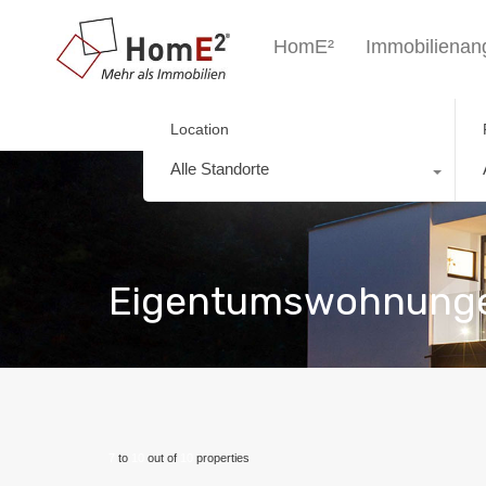
HomE²
Immobilienan
Location
Alle Standorte
Eigentumswohnung
7
to
10
out of
10
properties