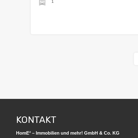
1
€211.500
KONTAKT
HomE² – Immobilien und mehr! GmbH & Co. KG