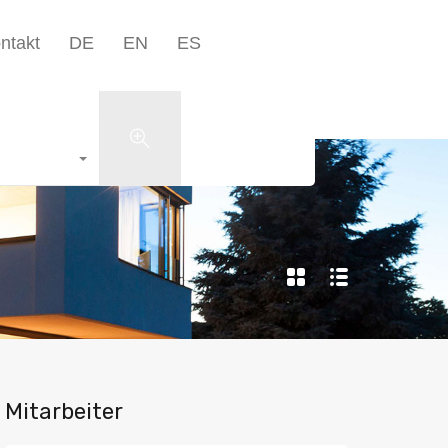
Unternehmen▾
Blog
Kontakt
DE
EN
ES
ntakt
DE
EN
ES
+49 5223 1801598
Search
Mitarbeiter