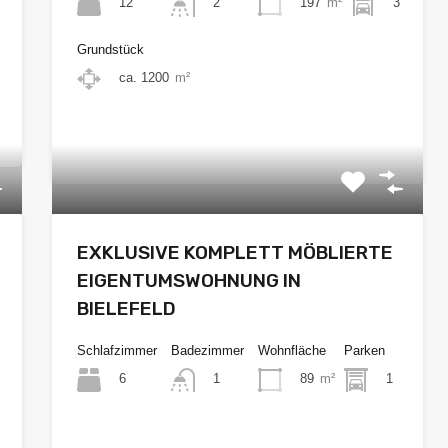
12
197
m²
3
2
Grundstück
ca. 1200
m²
€475.000
EXKLUSIVE KOMPLETT MÖBLIERTE
EIGENTUMSWOHNUNG IN
BIELEFELD
Schlafzimmer
Badezimmer
Wohnfläche
Parken
6
89
m²
1
1
€277.500