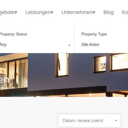
HomE²
Immobilienangebote▾
Leistungen▾
gebote▾
Leistungen▾
Unternehmen▾
Blog
Ko
Property Status
Property Type
Any
Alle Arten
en
Datum: neuere zuerst