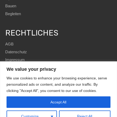
Bauen
Begleiten
RECHTLICHES
AGB
Datenschutz
Impressum
We value your privacy
We use cookies to enhance your browsing experience, serve
personalized ads or content, and analyze our traffic. By
clicking "Accept All", you consent to our use of cookies.
SEO
and Website by
immoWebdesign
| Copyright © 2022
HomE²
Accept All
Kundenbewertungen und Erfahrungen zu
HomE² - Immobilien und mehr!
Design by
immoWebdesign.com
MANGELHAFT
0,00 / 5,00
Customize
Reject All
Noch keine