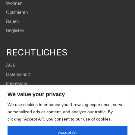
Wohnen
Optimieren
Bauen
Begleiten
RECHTLICHES
AGB
Datenschutz
Impressum
We value your privacy
We use cookies to enhance your browsing experience, serve
personalized ads or content, and analyze our traffic. By
clicking "Accept All", you consent to our use of cookies.
SEO
and Website by
immoWebdesign
| Copyright © 2022
HomE²
Accept All
Kundenbewertungen und Erfahrungen zu
HomE² - Immobilien und mehr!