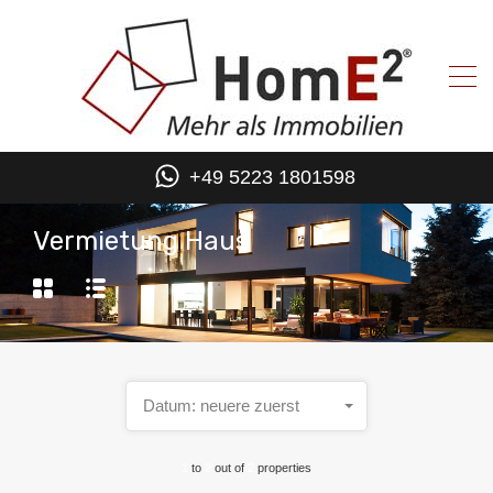
+49 5223 1801598
Vermietung Haus
Datum: neuere zuerst
1
to
2
out of
2
properties