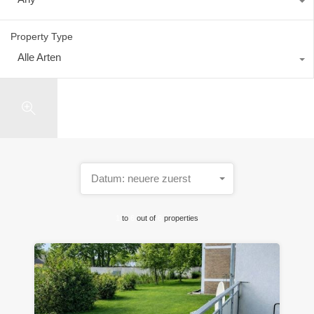
Property Type
Alle Arten
Search
Datum: neuere zuerst
1
to
6
out of
6
properties