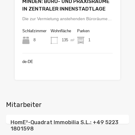
MINDEN: BÜRO- UND PRAXISRÄUME
IN ZENTRALER INNENSTADTLAGE
Die zur Vermietung anstehenden Büroräume…
Schlafzimmer
Wohnfläche
Parken
8
135
1
m²
de-DE
€1.460
Mitarbeiter
HomE²-Quadrat Immobilia S.L.: +49 5223
1801598