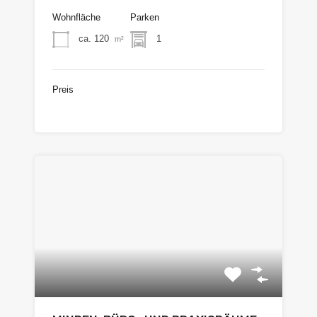
Wohnfläche
Parken
ca. 120
1
m²
Preis
€770