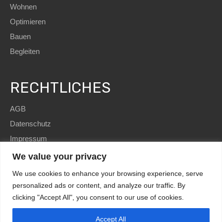
Wohnen
Optimieren
Bauen
Begleiten
RECHTLICHES
AGB
Datenschutz
Impressum
We value your privacy
We use cookies to enhance your browsing experience, serve
personalized ads or content, and analyze our traffic. By
clicking "Accept All", you consent to our use of cookies.
SEO
and Website by
immoWebdesign
| Copyright © 2022
HomE²
Accept All
Kundenbewertungen und Erfahrungen zu
HomE² - Immobilien und mehr!