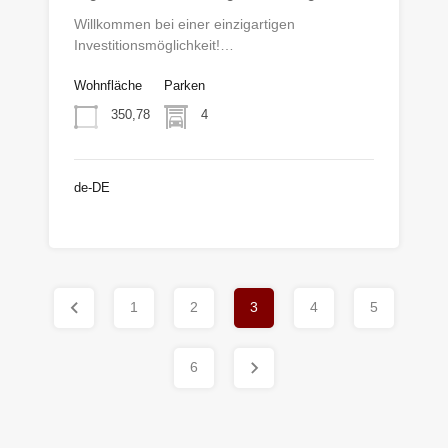
Willkommen bei einer einzigartigen
Investitionsmöglichkeit!…
Wohnfläche
Parken
350,78
4
de-DE
€373.000
1
2
3
4
5
6