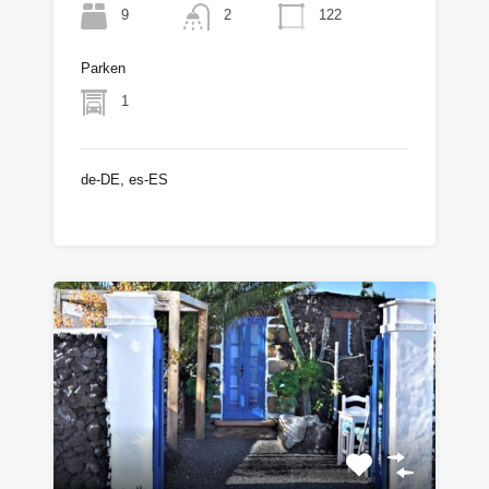
9
122
2
Parken
1
de-DE, es-ES
€325.000