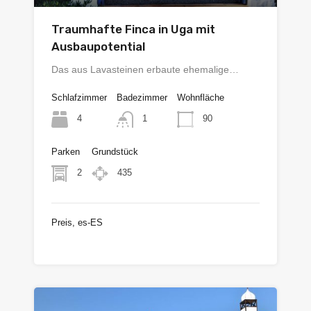
Traumhafte Finca in Uga mit
Ausbaupotential
Das aus Lavasteinen erbaute ehemalige…
Schlafzimmer
Badezimmer
Wohnfläche
4
90
1
Parken
Grundstück
2
435
Preis, es-ES
€480.000