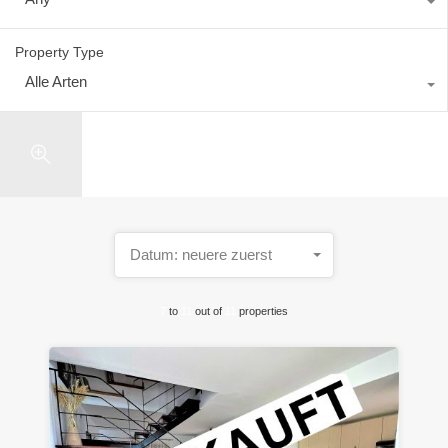
Property Type
Alle Arten
Search
Datum: neuere zuerst
7
to
11
out of
11
properties