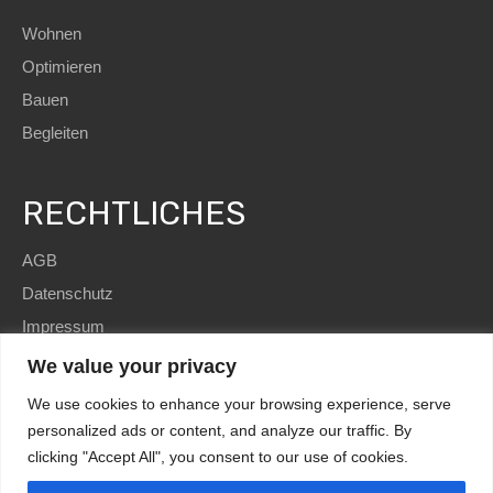
Wohnen
Optimieren
Bauen
Begleiten
RECHTLICHES
AGB
Datenschutz
Impressum
We value your privacy
We use cookies to enhance your browsing experience, serve
personalized ads or content, and analyze our traffic. By
clicking "Accept All", you consent to our use of cookies.
SEO
and Website by
immoWebdesign
| Copyright © 2022
HomE²