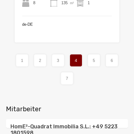
8
135
1
m²
de-DE
€1.460
1
2
3
4
5
6
7
Mitarbeiter
HomE²-Quadrat Immobilia S.L.: +49 5223
1801598