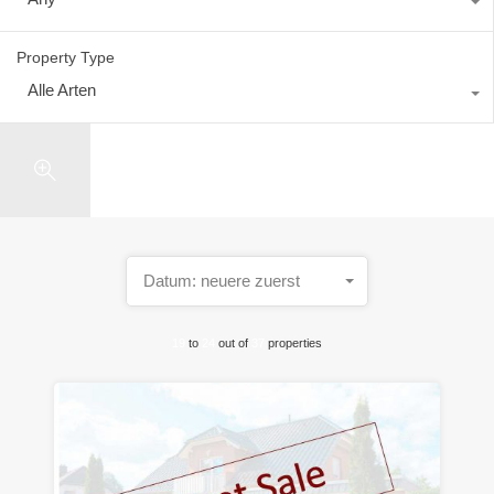
Property Type
Alle Arten
Search
Datum: neuere zuerst
19
to
24
out of
37
properties