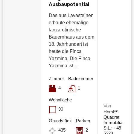
Ausbaupotential
Das aus Lavasteinen
erbaute ehemalige
lanzarotinische
Bauernhaus aus dem
18. Jahrhundert ist
heute die Finca
Yazmina. Die Finca
Yazmina ist…
Zimmer
Badezimmer
4
1
Wohnfläche
Von
90
HomE²-
Quadrat
Grundstück
Parken
Immobilia
S.L.: +49
435
2
5223