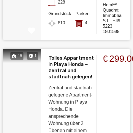
228
HomE²-
Quadrat
Grundstück
Parken
Immobilia
S.L.: +49
810
4
5223
1801598
€299.
18
1
Tolles Appartment
in Playa Honda –
zentral und
stadtnah gelegen!
Zentral und stadtnah
gelegene Apartment-
Wohnung in Playa
Honda. Die
ansprechende
Wohnung über 2
Ebenen mit einem