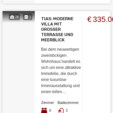
€335.
28
1
TIAS: MODERNE
VILLA MIT
GROSSER
TERRASSE UND
MEERBLICK
Bei dem neuwertigen
zweistöckigen
Wohnhaus handelt es
sich um eine attraktive
Immobilie, die durch
eine luxuriöse
Innenausstattung und
einen tollen…
Zimmer
Badezimmer
6
3