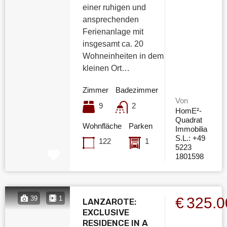
einer ruhigen und
ansprechenden
Ferienanlage mit
insgesamt ca. 20
Wohneinheiten in dem
kleinen Ort…
Zimmer
Badezimmer
Von
9
2
HomE²-
Quadrat
Wohnfläche
Parken
Immobilia
S.L.: +49
122
1
5223
1801598
€325.
39
1
LANZAROTE:
EXCLUSIVE
RESIDENCE IN A