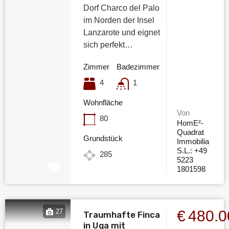
Dorf Charco del Palo
im Norden der Insel
Lanzarote und eignet
sich perfekt…
Zimmer
Badezimmer
4
1
Wohnfläche
Von
80
HomE²-
Quadrat
Grundstück
Immobilia
S.L.: +49
285
5223
1801598
€480.
27
Traumhafte Finca
in Uga mit