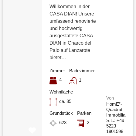
Willkommen in der
CASA DIAN! Unsere
umfassend renovierte
und hochwertig
ausgestattete CASA
DIAN in Charco del
Palo auf Lanzarote
bietet…
Zimmer
Badezimmer
4
1
Wohnfläche
Von
ca. 85
HomE²-
Quadrat
Grundstück
Parken
Immobilia
S.L.: +49
623
2
5223
1801598