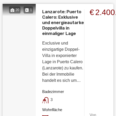
€2.40
20
1
Lanzarote: Puerto
Calero: Exklusive
und energieautarke
Doppelvilla in
einmaliger Lage
Exclusive und
einzigartige Doppel-
Villa in exponierter
Lage in Puerto Calero
(Lanzarote) zu kaufen.
Bei der Immobilie
handelt es sich um…
Badezimmer
3
Wohnfläche
Von