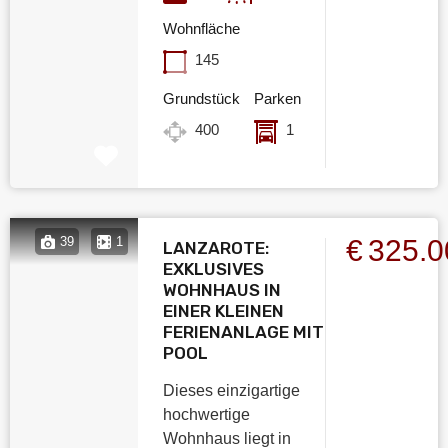
Wohnfläche
145
Grundstück
Parken
400
1
€325.
39
1
LANZAROTE:
EXKLUSIVES
WOHNHAUS IN
EINER KLEINEN
FERIENANLAGE MIT
POOL
Dieses einzigartige
hochwertige
Wohnhaus liegt in