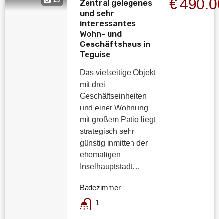
€490.
Zentral gelegenes
und sehr
interessantes
Wohn- und
Geschäftshaus in
Teguise
Das vielseitige Objekt
mit drei
Geschäftseinheiten
und einer Wohnung
mit großem Patio liegt
strategisch sehr
günstig inmitten der
ehemaligen
Inselhauptstadt…
Badezimmer
1