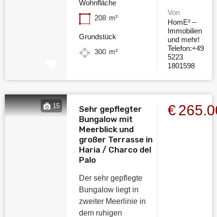
Wohnfläche
Von
208
m²
HomE² –
Immobilien
Grundstück
und mehr!
Telefon:+49
300
m²
5223
1801598
€265.
15
Sehr gepflegter
Bungalow mit
Meerblick und
großer Terrasse in
Haria / Charco del
Palo
Der sehr gepflegte
Bungalow liegt in
zweiter Meerlinie in
dem ruhigen