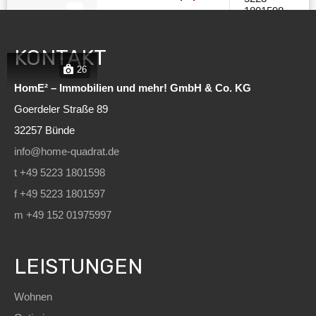
1801598
KONTAKT
€680.
26
Wunderschöne
Finca in Uga mit
HomE² – Immobilien und mehr! GmbH & Co. KG
Haupthaus und
Goerdeler Straße 89
individuellen
32257 Bünde
Casitas –
Renditeobjekt,
info@home-quadrat.de
Eigennutzung und
t +49 5223 1801598
mehr
f +49 5223 1801597
In dem aus
m +49 152 01975997
Lavasteinen erbauten
ehemaligen
Bauernhaus aus dem
LEISTUNGEN
18. Jahrhundert
befindet sich heute
Wohnen
eine besondere Finca