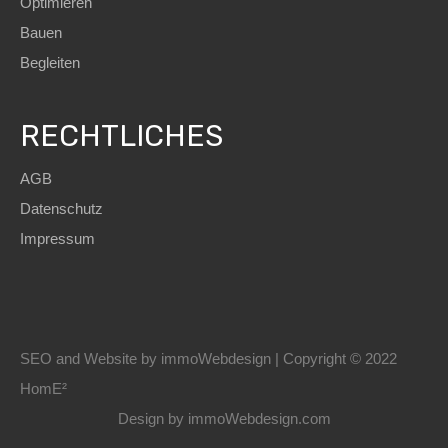
Optimieren
mit einmaligen und…
Bauen
Zimmer
Badezimmer
Begleiten
9
3
Wohnfläche
RECHTLICHES
214,95
m²
AGB
Grundstück
Datenschutz
Von
595,39
m²
HomE²-
Impressum
Quadrat
Parken
Immobilia
S.L.: +49
2
5223
1801598
SEO
and Website by
immoWebdesign
| Copyright © 2022
HomE²
1
2
Design by
immoWebdesign.com