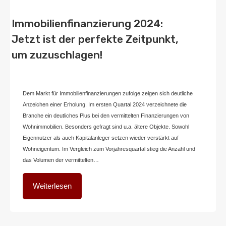
Immobilienfinanzierung 2024:
Jetzt ist der perfekte Zeitpunkt,
um zuzuschlagen!
Von
Home2 Immobilien
Veröffentlicht in
blog
,
deutschland
An
Mai 23, 2024
Dem Markt für Immobilienfinanzierungen zufolge zeigen sich deutliche
Anzeichen einer Erholung. Im ersten Quartal 2024 verzeichnete die
Branche ein deutliches Plus bei den vermittelten Finanzierungen von
Wohnimmobilien. Besonders gefragt sind u.a. ältere Objekte. Sowohl
Eigennutzer als auch Kapitalanleger setzen wieder verstärkt auf
Wohneigentum. Im Vergleich zum Vorjahresquartal stieg die Anzahl und
das Volumen der vermittelten…
Weiterlesen