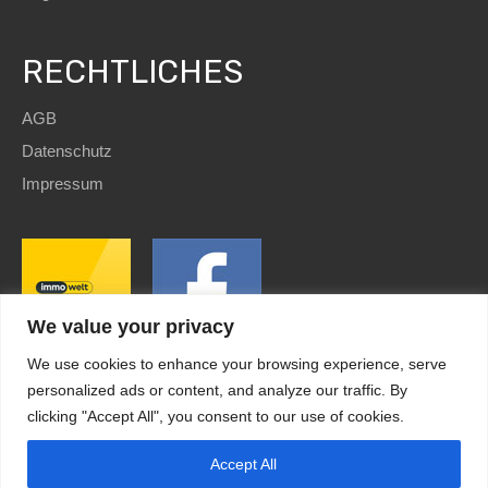
RECHTLICHES
AGB
Datenschutz
Impressum
We value your privacy
We use cookies to enhance your browsing experience, serve
personalized ads or content, and analyze our traffic. By
clicking "Accept All", you consent to our use of cookies.
SEO
and Website by
immoWebdesign
| Copyright © 2022
HomE²
Accept All
Kundenbewertungen und Erfahrungen zu
HomE² - Immobilien und mehr!
Design by
immoWebdesign.com