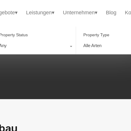
HomE²
Immobilienangebote▾
Leistungen▾
gebote▾
Leistungen▾
Unternehmen▾
Blog
Ko
Property Status
Property Type
Any
Alle Arten
mbau