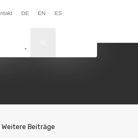
Unternehmen▾
Blog
Kontakt
DE
EN
ES
ntakt
DE
EN
ES
+49 5223 1801598
Search
Weitere Beiträge