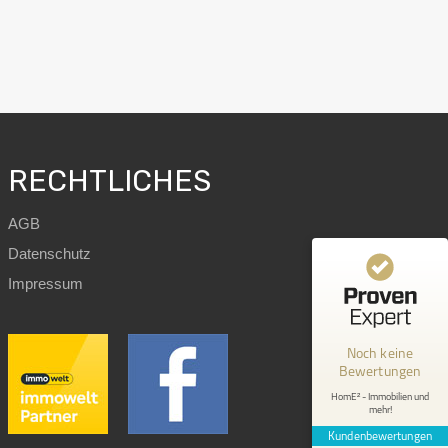
RECHTLICHES
AGB
Datenschutz
Kundenbewertungen und Erfahrungen zu
Impressum
HomE² - Immobilien und mehr!
MANGELHAFT
Noch keine
Bewertungen
0,00 / 5,00
HomE² - Immobilien und
mehr!
Erfahren Sie mehr über dieses Bewertungssiegel
Kundenbewertungen
Profil ansehen
1.1.1970