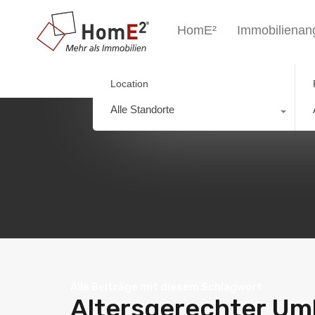
HomE²
Immobilienan
Location
Alle Standorte
Alle Beiträge mit diesem Schlagwort
Altersgerechter U