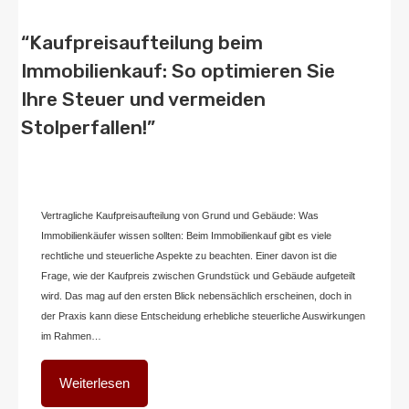
“Kaufpreisaufteilung beim
Immobilienkauf: So optimieren Sie
Ihre Steuer und vermeiden
Stolperfallen!”
Von
Home2 Immobilien
Veröffentlicht in
blog
,
deutschland
An
Dezember
20, 2024
Vertragliche Kaufpreisaufteilung von Grund und Gebäude: Was
Immobilienkäufer wissen sollten: Beim Immobilienkauf gibt es viele
rechtliche und steuerliche Aspekte zu beachten. Einer davon ist die
Frage, wie der Kaufpreis zwischen Grundstück und Gebäude aufgeteilt
wird. Das mag auf den ersten Blick nebensächlich erscheinen, doch in
der Praxis kann diese Entscheidung erhebliche steuerliche Auswirkungen
im Rahmen…
Weiterlesen