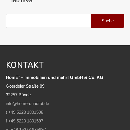
1801598
Suche
nach:
KONTAKT
HomE² – Immobilien und mehr! GmbH & Co. KG
Goerdeler Straße 89
32257 Bünde
info@home-quadrat.de
t +49 5223 1801598
f +49 5223 1801597
m +49 152 01975997