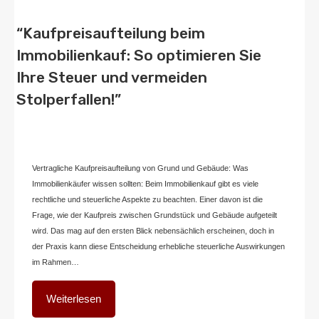
“Kaufpreisaufteilung beim
Immobilienkauf: So optimieren Sie
Ihre Steuer und vermeiden
Stolperfallen!”
Von
Home2 Immobilien
Veröffentlicht in
blog
,
deutschland
An
Dezember
20, 2024
Vertragliche Kaufpreisaufteilung von Grund und Gebäude: Was
Immobilienkäufer wissen sollten: Beim Immobilienkauf gibt es viele
rechtliche und steuerliche Aspekte zu beachten. Einer davon ist die
Frage, wie der Kaufpreis zwischen Grundstück und Gebäude aufgeteilt
wird. Das mag auf den ersten Blick nebensächlich erscheinen, doch in
der Praxis kann diese Entscheidung erhebliche steuerliche Auswirkungen
im Rahmen…
Weiterlesen