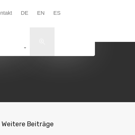
Unternehmen▾
Blog
Kontakt
DE
EN
ES
ntakt
DE
EN
ES
+49 5223 1801598
Search
Weitere Beiträge