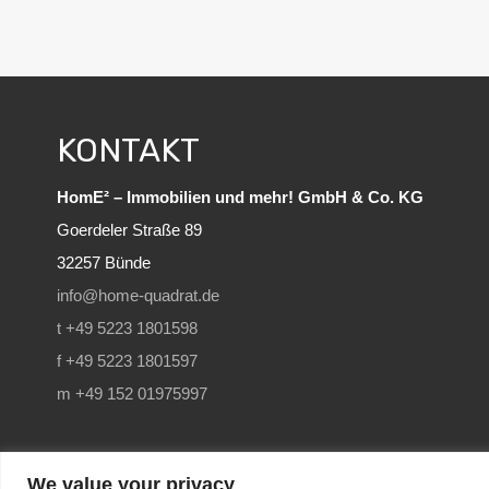
KONTAKT
HomE² – Immobilien und mehr! GmbH & Co. KG
Goerdeler Straße 89
32257 Bünde
info@home-quadrat.de
t +49 5223 1801598
f +49 5223 1801597
m +49 152 01975997
We value your privacy