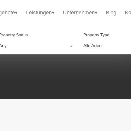
HomE²
Immobilienangebote▾
Leistungen▾
gebote▾
Leistungen▾
Unternehmen▾
Blog
Ko
Property Status
Property Type
Any
Alle Arten