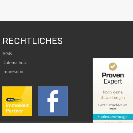
RECHTLICHES
AGB
Datenschutz
Kundenbewertungen und Erfahrungen zu
Impressum
HomE² - Immobilien und mehr!
MANGELHAFT
Noch keine
Bewertungen
0,00 / 5,00
HomE² - Immobilien und
mehr!
Erfahren Sie mehr über dieses Bewertungssiegel
Kundenbewertungen
Profil ansehen
1.1.1970
Authentizität