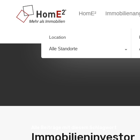
HomE²
Immobilienan
Location
Alle Standorte
Alle Beiträge mit diesem Schlagwort
Immobilieninvestor