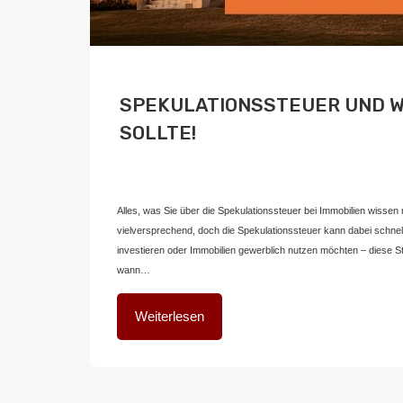
SPEKULATIONSSTEUER UND 
SOLLTE!
Von
Home2 Immobilien
Veröffentlicht in
blog
,
deutschland
An
Alles, was Sie über die Spekulationssteuer bei Immobilien wisse
vielversprechend, doch die Spekulationssteuer kann dabei schnel
investieren oder Immobilien gewerblich nutzen möchten – diese St
wann…
Weiterlesen