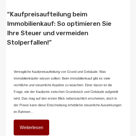
“Kaufpreisaufteilung beim
Immobilienkauf: So optimieren Sie
Ihre Steuer und vermeiden
Stolperfallen!”
Von
Home2 Immobilien
Veröffentlicht in
blog
,
deutschland
An
Dezember
20, 2024
Vertragliche Kaufpreisaufteilung von Grund und Gebäude: Was
Immobilienkäufer wissen sollten: Beim Immobilienkauf gibt es viele
rechtliche und steuerliche Aspekte zu beachten. Einer davon ist die
Frage, wie der Kaufpreis zwischen Grundstück und Gebäude aufgeteilt
wird. Das mag auf den ersten Blick nebensächlich erscheinen, doch in
der Praxis kann diese Entscheidung erhebliche steuerliche Auswirkungen
im Rahmen…
Weiterlesen