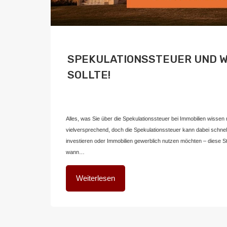
SPEKULATIONSSTEUER UND 
SOLLTE!
Von
Home2 Immobilien
Veröffentlicht in
blog
,
deutschland
An
Alles, was Sie über die Spekulationssteuer bei Immobilien wisse
vielversprechend, doch die Spekulationssteuer kann dabei schnel
investieren oder Immobilien gewerblich nutzen möchten – diese St
wann…
Weiterlesen