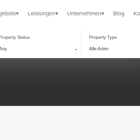
HomE²
Immobilienangebote▾
Leistungen▾
gebote▾
Leistungen▾
Unternehmen▾
Blog
Ko
Property Status
Property Type
Any
Alle Arten