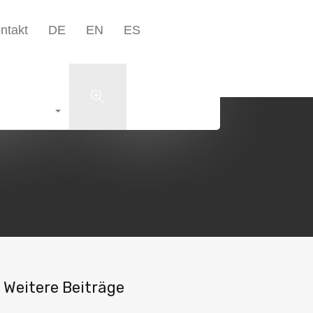
Unternehmen▾
Blog
Kontakt
DE
EN
ES
ntakt
DE
EN
ES
+49 5223 1801598
Search
Weitere Beiträge