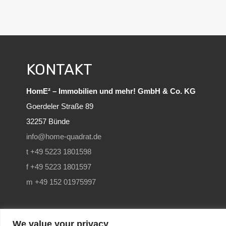
KONTAKT
HomE² – Immobilien und mehr! GmbH & Co. KG
Goerdeler Straße 89
32257 Bünde
info@home-quadrat.de
t +49 5223 1801598
f +49 5223 1801597
m +49 152 01975997
We value your privacy