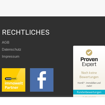
RECHTLICHES
AGB
Datenschutz
Kundenbewertungen und Erfahrungen zu
Impressum
HomE² - Immobilien und mehr!
MANGELHAFT
Noch keine
Bewertungen
0,00 / 5,00
HomE² - Immobilien und
mehr!
Erfahren Sie mehr über dieses Bewertungssiegel
Kundenbewertungen
Profil ansehen
1.1.1970
Authentizität