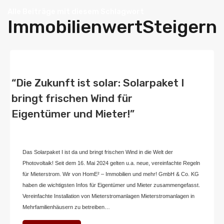
Alle Beiträge mit diesem Schlagwort
ImmobilienwertSteigern
“Die Zukunft ist solar: Solarpaket I
bringt frischen Wind für
Eigentümer und Mieter!”
Von
Home2 Immobilien
Veröffentlicht in
blog
,
deutschland
An
Mai 31, 2024
Das Solarpaket I ist da und bringt frischen Wind in die Welt der
Photovoltaik! Seit dem 16. Mai 2024 gelten u.a. neue, vereinfachte Regeln
für Mieterstrom. Wir von HomE² – Immobilien und mehr! GmbH & Co. KG
haben die wichtigsten Infos für Eigentümer und Mieter zusammengefasst.
Vereinfachte Installation von Mieterstromanlagen Mieterstromanlagen in
Mehrfamilienhäusern zu betreiben…