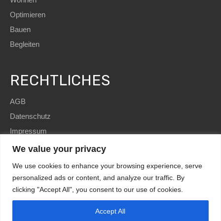
Optimieren
Bauen
Begleiten
RECHTLICHES
AGB
Datenschutz
Impressum
We value your privacy
We use cookies to enhance your browsing experience, serve
personalized ads or content, and analyze our traffic. By
clicking "Accept All", you consent to our use of cookies.
SEO
and Website by
immoWebdesign
| Copyright © 2022
HomE²
Accept All
Kundenbewertungen und Erfahrungen zu
HomE² - Immobilien und mehr!
Design by
immoWebdesign.com