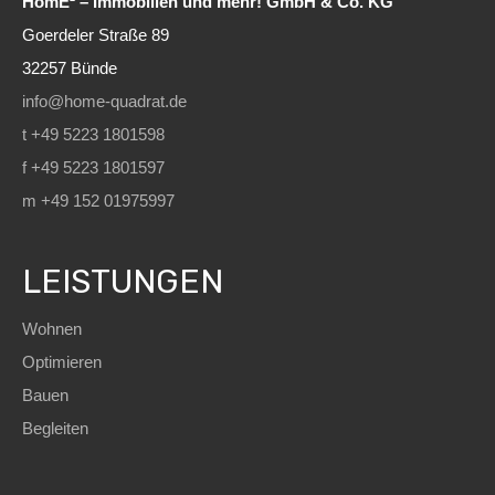
HomE² – Immobilien und mehr! GmbH & Co. KG
Goerdeler Straße 89
32257 Bünde
info@home-quadrat.de
t +49 5223 1801598
f +49 5223 1801597
m +49 152 01975997
LEISTUNGEN
Wohnen
Optimieren
Bauen
Begleiten