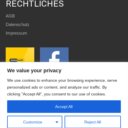
RECHTLICHES
AGB
Datenschutz
Impressum
We value your privacy
We use cookies to enhance your browsing experience, serve
personalized ads or content, and analyze our traffic. By
clicking "Accept All", you consent to our use of cookies.
SEO
and Website by
immoWebdesign
| Copyright © 2022
HomE²
Accept All
Kundenbewertungen und Erfahrungen zu
HomE² - Immobilien und mehr!
Design by
immoWebdesign.com
MANGELHAFT
0,00 / 5,00
Customize
Reject All
Noch keine
Bewertungen
Erfahren Sie mehr über dieses Bewertungssiegel
Kundenbewertungen