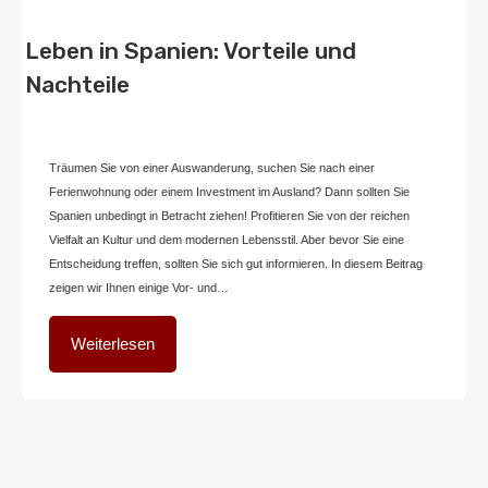
Leben in Spanien: Vorteile und
Nachteile
Von
Home2 Immobilien
Veröffentlicht in
blog
,
deutschland
An
April 21, 2024
Träumen Sie von einer Auswanderung, suchen Sie nach einer
Ferienwohnung oder einem Investment im Ausland? Dann sollten Sie
Spanien unbedingt in Betracht ziehen! Profitieren Sie von der reichen
Vielfalt an Kultur und dem modernen Lebensstil. Aber bevor Sie eine
Entscheidung treffen, sollten Sie sich gut informieren. In diesem Beitrag
zeigen wir Ihnen einige Vor- und…
Weiterlesen