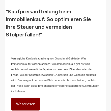
“Kaufpreisaufteilung beim
Immobilienkauf: So optimieren Sie
Ihre Steuer und vermeiden
Stolperfallen!”
Von
Home2 Immobilien
Veröffentlicht in
blog
,
deutschland
An
Dezember
20, 2024
Vertragliche Kaufpreisaufteilung von Grund und Gebäude: Was
Immobilienkäufer wissen sollten: Beim Immobilienkauf gibt es viele
rechtliche und steuerliche Aspekte zu beachten. Einer davon ist die
Frage, wie der Kaufpreis zwischen Grundstück und Gebäude aufgeteilt
wird. Das mag auf den ersten Blick nebensächlich erscheinen, doch in
der Praxis kann diese Entscheidung erhebliche steuerliche Auswirkungen
im Rahmen…
Weiterlesen