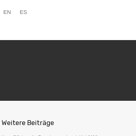
Unternehmen▾
Blog
Kontakt
DE
EN
ES
EN
ES
+49 5223 1801598
Weitere Beiträge