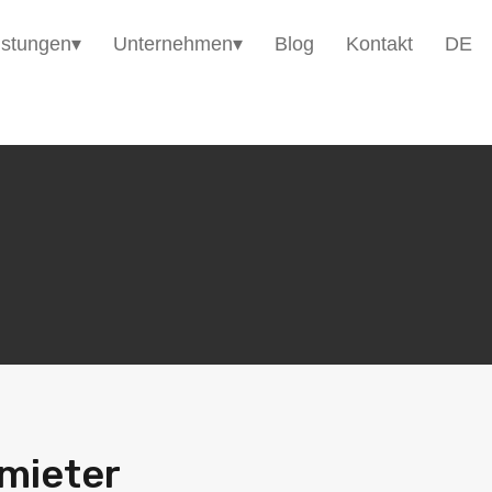
HomE²
Immobilienangebote▾
Leistungen▾
istungen▾
Unternehmen▾
Blog
Kontakt
DE
mieter