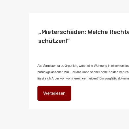
„Mieterschäden: Welche Rechte
schützen!“
Von
Home2 Immobilien
Veröffentlicht in
blog
,
deutschland
An
Als Vermieter ist es ärgerlich, wenn eine Wohnung in einem sch
zurückgelassener Müll – all das kann schnell hohe Kosten veru
lässt sich Ärger von vornherein vermeiden? Ein sorgfältig doku
Weiterlesen