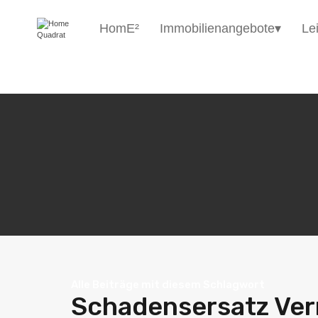
HomE²
Immobilienangebote▾
Le
Alle Beiträge mit diesem Schlagwort
Schadensersatz Ver