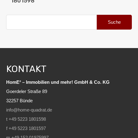
1801598
Suche
nach:
KONTAKT
HomE² – Immobilien und mehr! GmbH & Co. KG
Goerdeler Straße 89
32257 Bünde
info@home-quadrat.de
t +49 5223 1801598
f +49 5223 1801597
m +49 152 01975997