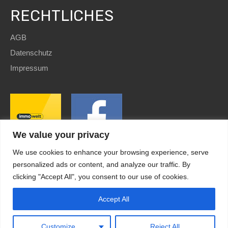
RECHTLICHES
AGB
Datenschutz
Impressum
We value your privacy
We use cookies to enhance your browsing experience, serve
personalized ads or content, and analyze our traffic. By
clicking "Accept All", you consent to our use of cookies.
SEO
and Website by
immoWebdesign
| Copyright © 2022
HomE²
Accept All
Kundenbewertungen und Erfahrungen zu
HomE² - Immobilien und mehr!
Design by
immoWebdesign.com
MANGELHAFT
0,00 / 5,00
Customize
Reject All
Noch keine