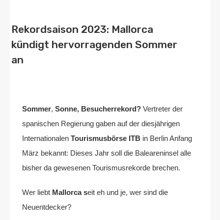
Rekordsaison 2023: Mallorca
kündigt hervorragenden Sommer
an
Von
Home2 Immobilien
Veröffentlicht in
blog
,
deutschland
,
spanien
An
März 24, 2023
Sommer
,
Sonne, Besucherrekord?
Vertreter der
spanischen Regierung gaben auf der diesjährigen
Internationalen
Tourismusbörse ITB
in Berlin Anfang
März bekannt: Dieses Jahr soll die Baleareninsel alle
bisher da gewesenen Tourismusrekorde brechen.
Wer liebt
Mallorca s
eit eh und je, wer sind die
Neuentdecker?