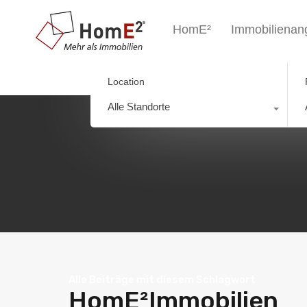
HomE²
Immobilienan
Location
Alle Standorte
Alle Beiträge mit diesem Schlagwort
HomE²Immobilien