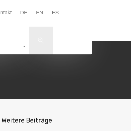
Unternehmen▾
Blog
Kontakt
DE
EN
ES
ntakt
DE
EN
ES
+49 5223 1801598
Search
Weitere Beiträge