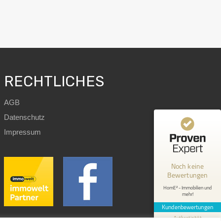
RECHTLICHES
AGB
Datenschutz
Kundenbewertungen und Erfahrungen zu
Impressum
HomE² - Immobilien und mehr!
MANGELHAFT
Noch keine
Bewertungen
0,00 / 5,00
HomE² - Immobilien und
mehr!
Erfahren Sie mehr über dieses Bewertungssiegel
Kundenbewertungen
Profil ansehen
1.1.1970
Authentizität