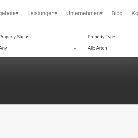
HomE²
Immobilienangebote▾
Leistungen▾
gebote▾
Leistungen▾
Unternehmen▾
Blog
Ko
Property Status
Property Type
Any
Alle Arten