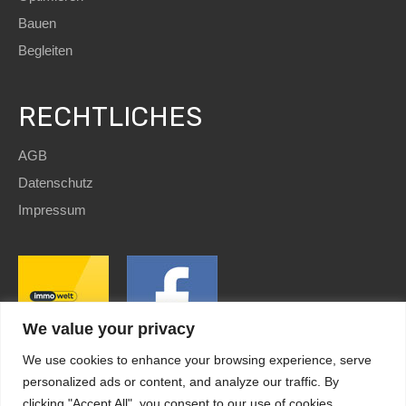
Bauen
Begleiten
RECHTLICHES
AGB
Datenschutz
Impressum
We value your privacy
We use cookies to enhance your browsing experience, serve
personalized ads or content, and analyze our traffic. By
clicking "Accept All", you consent to our use of cookies.
SEO
and Website by
immoWebdesign
| Copyright © 2022