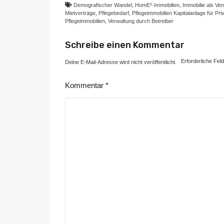
Demografischer Wandel
,
HomE²-Immobilien
,
Immobilie als V
Mietverträge
,
Pflegebedarf
,
Pflegeimmobilien Kapitalanlage für Pri
Pflegeimmobilien
,
Verwaltung durch Betreiber
Schreibe einen Kommentar
Erforderliche Fel
Deine E-Mail-Adresse wird nicht veröffentlicht.
Kommentar
*