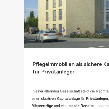
Pflegeimmobilien als sichere K
für Privatanleger
Von
Home2 Immobilien
Veröffentlicht in
blog
,
deutschland
An
In einer alternden Gesellschaft steigt die Nachf
einer lukrativen
Kapitalanlage
für
Privatanleger
Mietverträge
und eine
stabile Rendite
, sonder