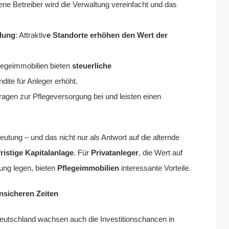
ene Betreiber wird die Verwaltung vereinfacht und das
klung
: Attraktiv
e Standorte erhöhen den Wert der
legeimmobilien bieten
steuerliche
dite für Anleger erhöht.
tragen zur Pflegeversorgung bei und leisten einen
ung – und das nicht nur als Antwort auf die alternde
ristige
Kapitalanlage
. Für
Privatanleger
, die Wert auf
ung legen, bieten
Pflegeimmobilien
interessante Vorteile.
unsicheren Zeiten
Deutschland wachsen auch die Investitionschancen in