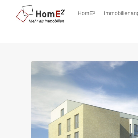
HomE²
Immobilienan