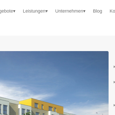
HomE²
Immobilienangebote▾
Leistungen▾
gebote▾
Leistungen▾
Unternehmen▾
Blog
Ko