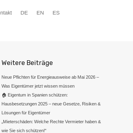
Unternehmen▾
Blog
Kontakt
DE
EN
ES
ntakt
DE
EN
ES
+49 5223 1801598
Weitere Beiträge
Neue Pflichten für Energieausweise ab Mai 2026 –
Was Eigentümer jetzt wissen müssen
🏠 Eigentum in Spanien schützen:
Hausbesetzungen 2025 – neue Gesetze, Risiken &
Lösungen für Eigentümer
„Mieterschäden: Welche Rechte Vermieter haben &
wie Sie sich schützen!“