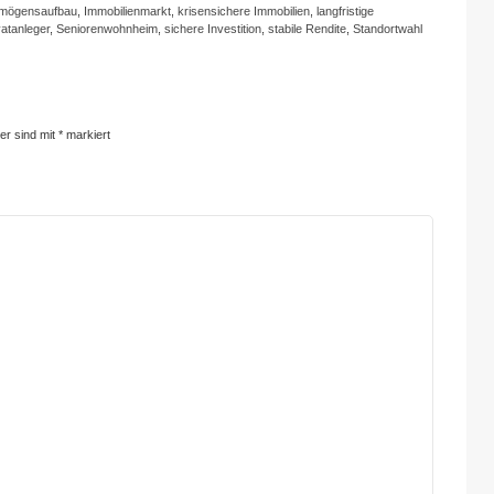
ermögensaufbau
,
Immobilienmarkt
,
krisensichere Immobilien
,
langfristige
vatanleger
,
Seniorenwohnheim
,
sichere Investition
,
stabile Rendite
,
Standortwahl
der sind mit
*
markiert