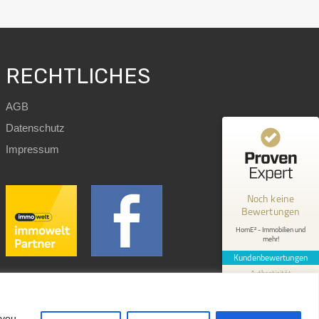
RECHTLICHES
AGB
Datenschutz
Kundenbewertungen und Erfahrungen zu
Impressum
HomE² - Immobilien und mehr!
MANGELHAFT
Noch keine
Bewertungen
0,00 / 5,00
HomE² - Immobilien und
mehr!
Erfahren Sie mehr über dieses Bewertungssiegel
Kundenbewertungen
Profil ansehen
1.1.1970
Authentizität
Design by
immoWebdesign.com
 you