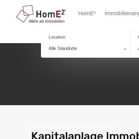
HomE²
Immobilienan
Location
Alle Standorte
Alle Beiträge mit diesem Schlagwort
Kapitalanlage Immob