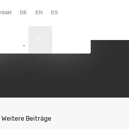
Unternehmen▾
Blog
Kontakt
DE
EN
ES
ntakt
DE
EN
ES
+49 5223 1801598
Search
Weitere Beiträge