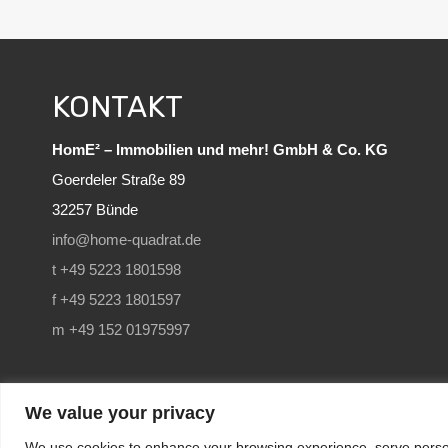
KONTAKT
HomE² – Immobilien und mehr! GmbH & Co. KG
Goerdeler Straße 89
32257 Bünde
info@home-quadrat.de
t +49 5223 1801598
f +49 5223 1801597
m +49 152 01975997
We value your privacy
SEO
and Website by
immoWebdesign
| Copyright © 2022 
We use cookies to enhance your browsing experience, serve personal