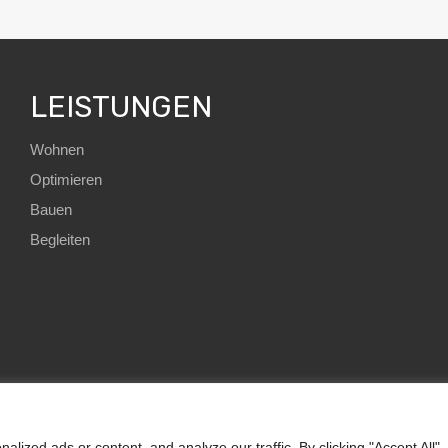
LEISTUNGEN
Wohnen
Optimieren
Bauen
Begleiten
HomE²
ized ads or content, and analyze our traffic. By clicking "Accept All",