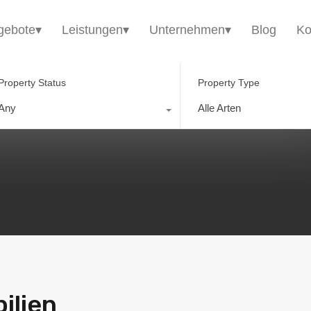
HomE²
Immobilienangebote▾
Leistungen▾
gebote▾
Leistungen▾
Unternehmen▾
Blog
Ko
Property Status
Property Type
Any
Alle Arten
ilien