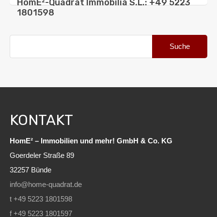
HomE²-Quadrat Immobilia S.L.: +49 5223
1801598
Suche
nach:
KONTAKT
HomE² – Immobilien und mehr! GmbH & Co. KG
Goerdeler Straße 89
32257 Bünde
info@home-quadrat.de
t +49 5223 1801598
f +49 5223 1801597