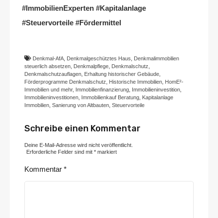
#ImmobilienExperten #Kapitalanlage
#Steuervorteile #Fördermittel
Denkmal-AfA
,
Denkmalgeschütztes Haus
,
Denkmalimmobilien
steuerlich absetzen
,
Denkmalpflege
,
Denkmalschutz
,
Denkmalschutzauflagen
,
Erhaltung historischer Gebäude
,
Förderprogramme Denkmalschutz
,
Historische Immobilien
,
HomE²-
Immobilien und mehr
,
Immobilienfinanzierung
,
Immobilieninvestition
,
Immobilieninvestitionen
,
Immobilienkauf Beratung
,
Kapitalanlage
Immobilien
,
Sanierung von Altbauten
,
Steuervorteile
Schreibe einen Kommentar
Deine E-Mail-Adresse wird nicht veröffentlicht.
Erforderliche Felder sind mit
*
markiert
Kommentar
*