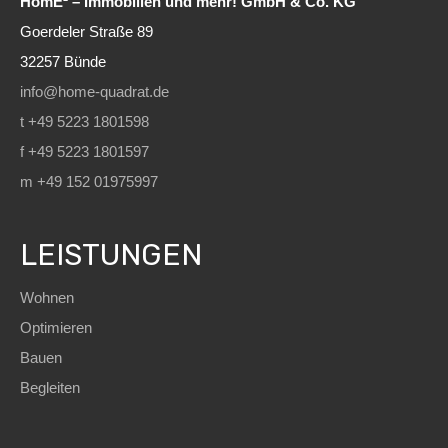
HomE² – Immobilien und mehr! GmbH & Co. KG
Goerdeler Straße 89
32257 Bünde
info@home-quadrat.de
t +49 5223 1801598
f +49 5223 1801597
m +49 152 01975997
LEISTUNGEN
Wohnen
Optimieren
Bauen
Begleiten