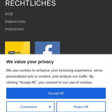
RECHTLICHES
AGB
Datenschutz
Impressum
We value your privacy
We use cookies to enhance your browsing experience, serve
personalized ads or content, and analyze our traffic. By
clicking "Accept All", you consent to our use of cookies.
SEO
and Website by
immoWebdesign
| Copyright © 2022
HomE²
Accept All
Kundenbewertungen und Erfahrungen zu
HomE² - Immobilien und mehr!
Design by
immoWebdesign.com
MANGELHAFT
0,00 / 5,00
Customize
Reject All
Noch keine
Bewertungen
Erfahren Sie mehr über dieses Bewertungssiegel
Kundenbewertungen