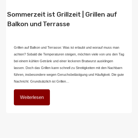
Sommerzeit ist Grillzeit | Grillen auf
Balkon und Terrasse
Von
Home2 Immobilien
Veröffentlicht in
blog
,
deutschland
An
Juni 22, 2024
Grillen auf Balkon und Terrasse: Was ist erlaubt und worauf muss man
achten? Sobald die Temperaturen steigen, möchten viele von uns den Tag
bei einem kühlen Getränk und einer leckeren Bratwurst ausklingen
lassen. Doch das Grillen kann schnell zu Streitigkeiten mit den Nachbarn
führen, insbesondere wegen Geruchsbelästigung und Häufigkeit. Die gute
Nachricht: Grundsätzlich ist Grillen…
Weiterlesen