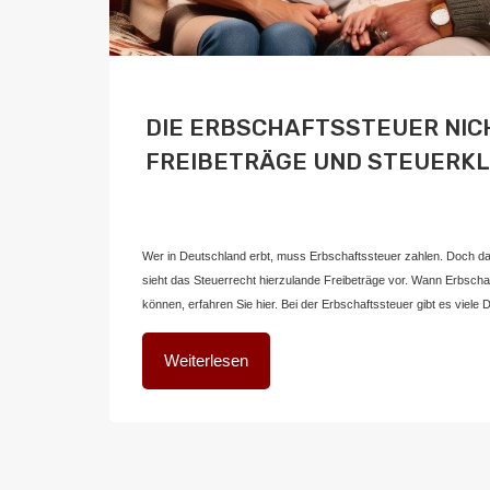
DIE ERBSCHAFTSSTEUER NICH
FREIBETRÄGE UND STEUERK
Von
Home2 Immobilien
Veröffentlicht in
blog
,
deutschland
An
Wer in Deutschland erbt, muss Erbschaftssteuer zahlen. Doch dami
sieht das Steuerrecht hierzulande Freibeträge vor. Wann Erbschafts
können, erfahren Sie hier. Bei der Erbschaftssteuer gibt es viele 
Weiterlesen