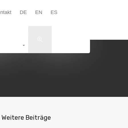
Unternehmen▾
Blog
Kontakt
DE
EN
ES
ntakt
DE
EN
ES
+49 5223 1801598
Search
Weitere Beiträge