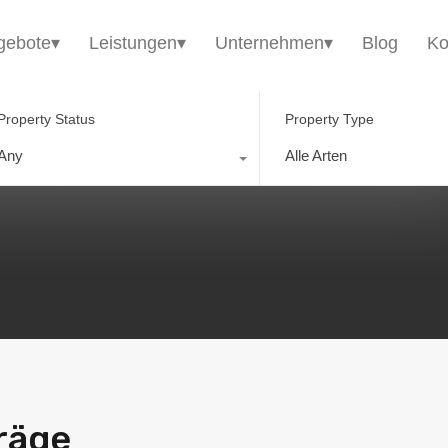
HomE²
Immobilienangebote▾
Leistungen▾
gebote▾
Leistungen▾
Unternehmen▾
Blog
Ko
Property Status
Property Type
Any
Alle Arten
räge