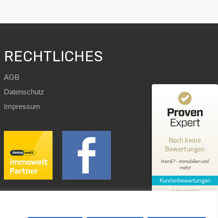
RECHTLICHES
AGB
Datenschutz
Kundenbewertungen und Erfahrungen zu
Impressum
HomE² - Immobilien und mehr!
MANGELHAFT
Noch keine
Bewertungen
0,00 / 5,00
HomE² - Immobilien und
mehr!
Erfahren Sie mehr über dieses Bewertungssiegel
Kundenbewertungen
Profil ansehen
1.1.1970
Authentizität
Design by
immoWebdesign.com