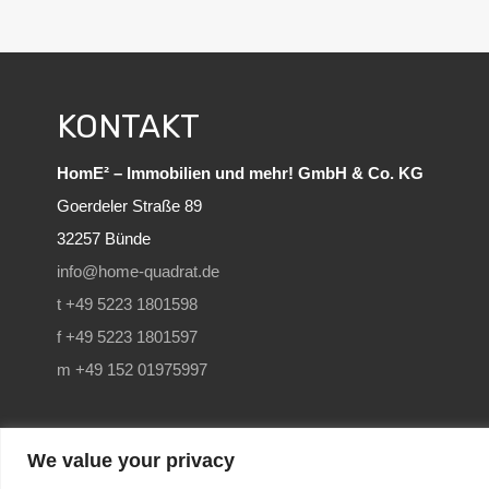
KONTAKT
HomE² – Immobilien und mehr! GmbH & Co. KG
Goerdeler Straße 89
32257 Bünde
info@home-quadrat.de
t +49 5223 1801598
f +49 5223 1801597
m +49 152 01975997
We value your privacy
SEO
and Website by
immoWebdesign
| Copyright © 2022 